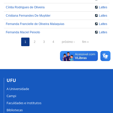
Cíntia Rodrigues de Oliveira
Lattes
Cristiana Fernandes De Muylder
Lattes
Fernanda Francielle de Oliveira Malaquias
Lattes
Fernanda Maciel Peixoto
Lattes
1
2
3
4
próximo ›
fim »
UFU
A Universidade
Campi
Faculdades e Institutos
Bibliotecas