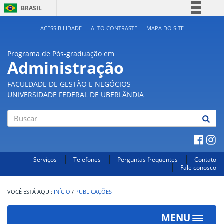
BRASIL
Simplifique!
ACESSIBILIDADE
ALTO CONTRASTE
MAPA DO SITE
Comunica BR
Programa de Pós-graduação em
Participe
Administração
Acesso à informação
FACULDADE DE GESTÃO E NEGÓCIOS
Legislação
UNIVERSIDADE FEDERAL DE UBERLÂNDIA
Canais
Buscar
Serviços
Telefones
Perguntas frequentes
Contato
Fale conosco
INÍCIO
/
PUBLICAÇÕES
MENU
Toggle