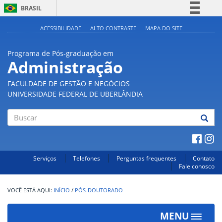
BRASIL
Simplifique!
ACESSIBILIDADE
ALTO CONTRASTE
MAPA DO SITE
Comunica BR
Programa de Pós-graduação em
Participe
Administração
Acesso à informação
FACULDADE DE GESTÃO E NEGÓCIOS
Legislação
UNIVERSIDADE FEDERAL DE UBERLÂNDIA
Canais
Buscar
Serviços
Telefones
Perguntas frequentes
Contato
Fale conosco
INÍCIO
/
PÓS-DOUTORADO
MENU
Toggle