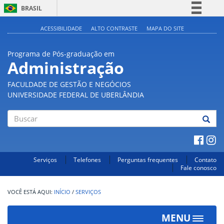
BRASIL
Simplifique!
ACESSIBILIDADE
ALTO CONTRASTE
MAPA DO SITE
Comunica BR
Programa de Pós-graduação em
Participe
Administração
Acesso à informação
FACULDADE DE GESTÃO E NEGÓCIOS
Legislação
UNIVERSIDADE FEDERAL DE UBERLÂNDIA
Canais
Buscar
Serviços
Telefones
Perguntas frequentes
Contato
Fale conosco
INÍCIO
/
SERVIÇOS
MENU
Toggle