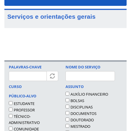
navigat
Serviços e orientações gerais
Compartilhe
no
Tweet
Facebook
Widget
Google
Plus
One
PALAVRAS-CHAVE
NOME DO SERVIÇO
CURSO
ASSUNTO
AUXÍLIO FINANCEIRO
PÚBLICO-ALVO
BOLSAS
ESTUDANTE
DISCIPLINAS
PROFESSOR
DOCUMENTOS
TÉCNICO-
DOUTORADO
ADMINISTRATIVO
MESTRADO
COMUNIDADE