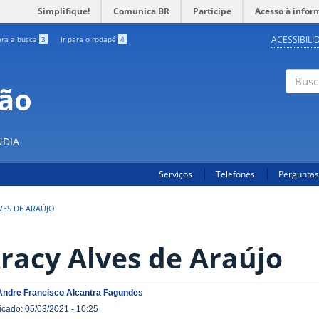
Simplifique!
Comunica BR
Participe
Acesso à infor
ACESSIBILI
ara a busca
3
Ir para o rodapé
4
ção
Buscar
S
NDIA
Serviços
Telefones
Perguntas
VES DE ARAÚJO
racy Alves de Araújo
Andre Francisco Alcantra Fagundes
icado: 05/03/2021 - 10:25