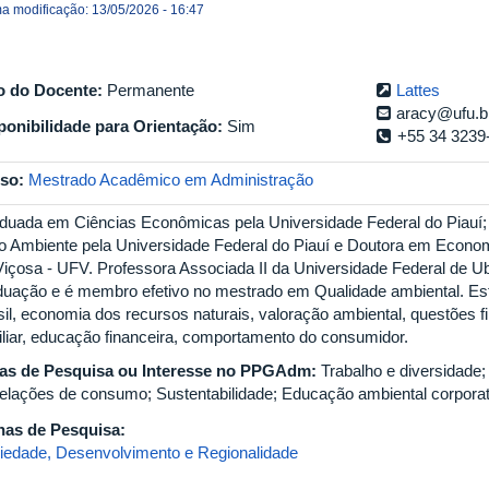
ma modificação: 13/05/2026 - 16:47
o do Docente:
Permanente
Lattes
aracy@ufu.b
ponibilidade para Orientação:
Sim
+55 34 3239
so:
Mestrado Acadêmico em Administração
duada em Ciências Econômicas pela Universidade Federal do Piauí
o Ambiente pela Universidade Federal do Piauí e Doutora em Econom
Viçosa - UFV. Professora Associada II da Universidade Federal de Ub
duação e é membro efetivo no mestrado em Qualidade ambiental. E
sil, economia dos recursos naturais, valoração ambiental, questões fi
iliar, educação financeira, comportamento do consumidor.
as de Pesquisa ou Interesse no PPGAdm:
Trabalho e diversidad
relações de consumo; Sustentabilidade; Educação ambiental corporat
has de Pesquisa:
iedade, Desenvolvimento e Regionalidade