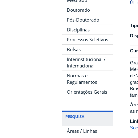
Mestrado
Últi
Doutorado
Pós-Doutorado
Tip
Disciplinas
Dis
Processos Seletivos
Bolsas
Cur
Interinstitucional /
Gra
Internacional
Mei
Normas e
de 
Regulamentos
gra
Bra
Orientações Gerais
fam
Áre
as 
PESQUISA
Lin
Soc
Áreas / Linhas