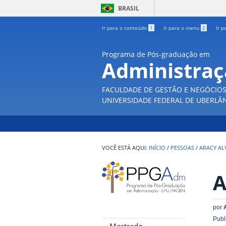
BRASIL
Ir para o conteúdo
1
Ir para o menu
2
Ir p
Programa de Pós-graduação em
Administra
FACULDADE DE GESTÃO E NEGÓCIO
UNIVERSIDADE FEDERAL DE UBERLÂ
INÍCIO
/
PESSOAS
/
ARACY AL
A
por
Publ