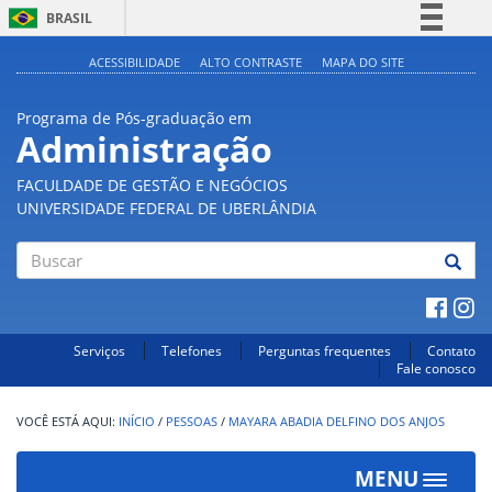
BRASIL
Simplifique!
ACESSIBILIDADE
ALTO CONTRASTE
MAPA DO SITE
Comunica BR
Programa de Pós-graduação em
Participe
Administração
Acesso à informação
FACULDADE DE GESTÃO E NEGÓCIOS
Legislação
UNIVERSIDADE FEDERAL DE UBERLÂNDIA
Canais
Buscar
Serviços
Telefones
Perguntas frequentes
Contato
Fale conosco
INÍCIO
/
PESSOAS
/
MAYARA ABADIA DELFINO DOS ANJOS
MENU
Toggle