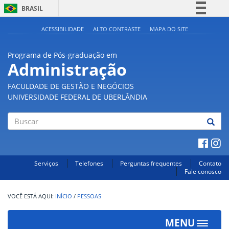
BRASIL
Simplifique!
ACESSIBILIDADE
ALTO CONTRASTE
MAPA DO SITE
Comunica BR
Programa de Pós-graduação em
Participe
Administração
Acesso à informação
FACULDADE DE GESTÃO E NEGÓCIOS
Legislação
UNIVERSIDADE FEDERAL DE UBERLÂNDIA
Canais
Buscar
Serviços
Telefones
Perguntas frequentes
Contato
Fale conosco
INÍCIO
/
PESSOAS
MENU
Toggle