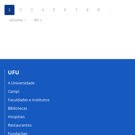
1
2
3
4
5
6
7
8
9
…
próximo ›
fim »
UFU
A Universidade
Campi
Faculdades e Institutos
Bibliotecas
Hospitais
Restaurantes
Fundações