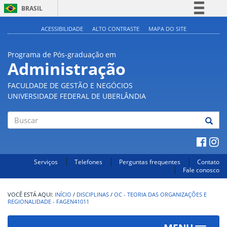
BRASIL
Simplifique!
ACESSIBILIDADE
ALTO CONTRASTE
MAPA DO SITE
Comunica BR
Programa de Pós-graduação em
Participe
Administração
Acesso à informação
FACULDADE DE GESTÃO E NEGÓCIOS
Legislação
UNIVERSIDADE FEDERAL DE UBERLÂNDIA
Canais
Buscar
Serviços
Telefones
Perguntas frequentes
Contato
Fale conosco
INÍCIO
/
DISCIPLINAS
/
OC - TEORIA DAS ORGANIZAÇÕES E
REGIONALIDADE - FAGEN41011