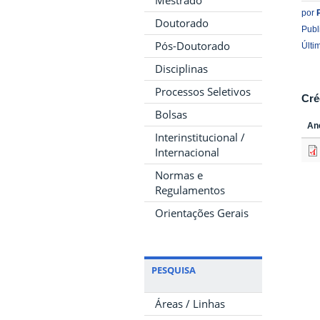
Mestrado
por
Doutorado
Publ
Pós-Doutorado
Últi
Disciplinas
Processos Seletivos
Cré
Bolsas
An
Interinstitucional /
Internacional
Normas e
Regulamentos
Orientações Gerais
PESQUISA
Áreas / Linhas