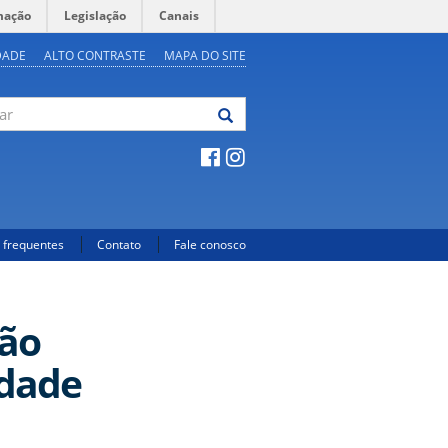
mação
Legislação
Canais
DADE
ALTO CONTRASTE
MAPA DO SITE
 frequentes
Contato
Fale conosco
tão
idade