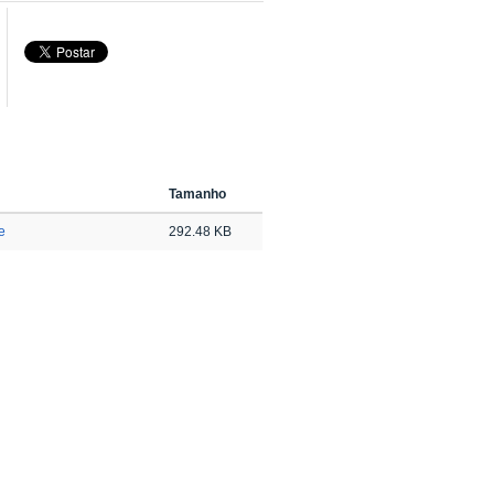
Tamanho
e
292.48 KB