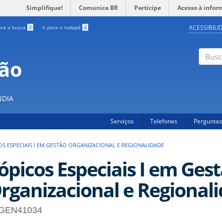
Simplifique!
Comunica BR
Participe
Acesso à infor
ACESSIBILI
ara a busca
3
Ir para o rodapé
4
ção
Buscar
S
NDIA
Serviços
Telefones
Perguntas
OS ESPECIAIS I EM GESTÃO ORGANIZACIONAL E REGIONALIDADE
ópicos Especiais I em Ges
rganizacional e Regional
GEN41034