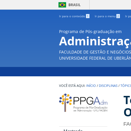
BRASIL
Ir para o conteúdo
1
Ir para o menu
2
Ir p
Programa de Pós-graduação em
Administra
FACULDADE DE GESTÃO E NEGÓCIO
UNIVERSIDADE FEDERAL DE UBERLÂ
INÍCIO
/
DISCIPLINAS
/
TÓPIC
T
O
FA