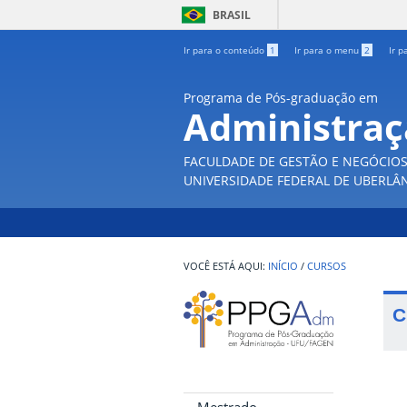
BRASIL
Ir para o conteúdo
1
Ir para o menu
2
Ir p
Programa de Pós-graduação em
Administra
FACULDADE DE GESTÃO E NEGÓCIO
UNIVERSIDADE FEDERAL DE UBERLÂ
INÍCIO
/
CURSOS
C