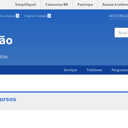
Simplifique!
Comunica BR
Participe
Acesso à infor
ACESSIBILI
ara a busca
3
Ir para o rodapé
4
ção
Buscar
S
NDIA
Serviços
Telefones
Perguntas
ursos