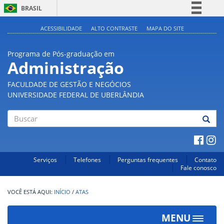
BRASIL
Simplifique!
ACESSIBILIDADE
ALTO CONTRASTE
MAPA DO SITE
Comunica BR
Programa de Pós-graduação em
Participe
Administração
Acesso à informação
FACULDADE DE GESTÃO E NEGÓCIOS
Legislação
UNIVERSIDADE FEDERAL DE UBERLÂNDIA
Canais
Buscar
Serviços
Telefones
Perguntas frequentes
Contato
Fale conosco
INÍCIO
/
ATAS
MENU
Toggle