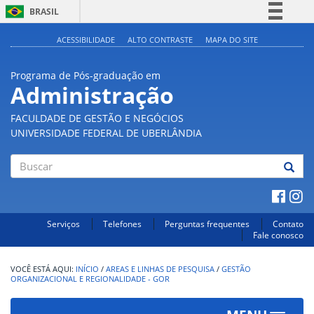
BRASIL
Simplifique!
ACESSIBILIDADE
ALTO CONTRASTE
MAPA DO SITE
Comunica BR
Programa de Pós-graduação em
Participe
Administração
Acesso à informação
FACULDADE DE GESTÃO E NEGÓCIOS
Legislação
UNIVERSIDADE FEDERAL DE UBERLÂNDIA
Canais
Buscar
Serviços
Telefones
Perguntas frequentes
Contato
Fale conosco
INÍCIO
/
AREAS E LINHAS DE PESQUISA
/
GESTÃO
ORGANIZACIONAL E REGIONALIDADE - GOR