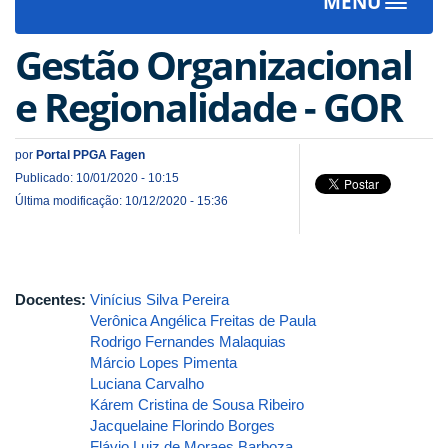
MENU
Toggle
navigat
Gestão Organizacional
e Regionalidade - GOR
por
Portal PPGA Fagen
Publicado: 10/01/2020 - 10:15
Última modificação: 10/12/2020 - 15:36
Docentes:
Vinícius Silva Pereira
Verônica Angélica Freitas de Paula
Rodrigo Fernandes Malaquias
Márcio Lopes Pimenta
Luciana Carvalho
Kárem Cristina de Sousa Ribeiro
Jacquelaine Florindo Borges
Flávio Luiz de Moraes Barboza